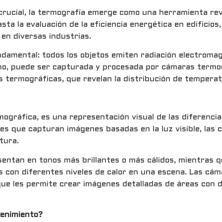
 crucial, la termografía emerge como una herramienta re
sta la evaluación de la eficiencia energética en edificio
 en diversas industrias.
undamental: todos los objetos emiten radiación electroma
umano, puede ser capturada y procesada por cámaras termo
s termográficas, que revelan la distribución de tempera
ográfica, es una representación visual de las diferenc
es que capturan imágenes basadas en la luz visible, las
tura.
sentan en tonos más brillantes o más cálidos, mientras 
as con diferentes niveles de calor en una escena. Las cá
que les permite crear imágenes detalladas de áreas con d
tenimiento?