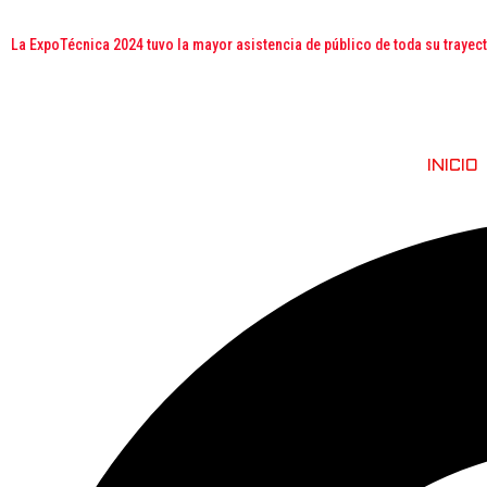
La ExpoTécnica 2024 tuvo la mayor asistencia de público de toda su trayec
INICIO