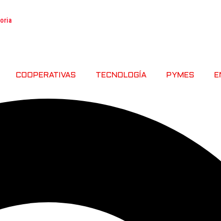
toria
COOPERATIVAS
TECNOLOGÍA
PYMES
E