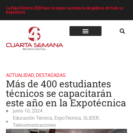
La ExpoTécnica 2024 tuvo la mayor asistencia de público de toda su
trayectoria
ACTUALIDAD
,
DESTACADAS
Más de 400 estudiantes
técnicos se capacitarán
este año en la Expotécnica
junio 10, 2024
Educación Técnica
,
ExpoTécnica
,
SLIDER
,
Telecomunicaciones