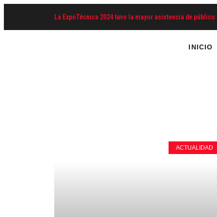
La ExpoTécnica 2024 tuvo la mayor asistencia de público 
INICIO
ACTUALIDAD