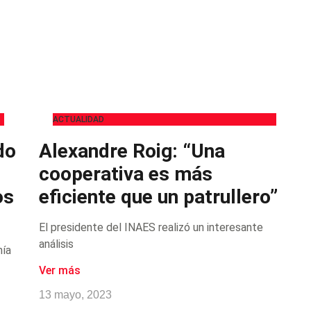
ACTUALIDAD
do
Alexandre Roig: “Una
cooperativa es más
os
eficiente que un patrullero”
El presidente del INAES realizó un interesante
análisis
mía
Ver más
13 mayo, 2023