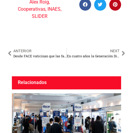
Alex Roig
,
Cooperativas
,
INAES
,
SLIDER
ANTERIOR
NEXT
Desde FACE vaticinan que las facturas de consumo eléctrico pueden llegar a los $ 20.000
En cuatro años la Generación Distribuida superó los 20 MW de potencia instalada
Relacionados