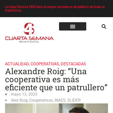
La ExpoTécnica 2024 tuvo la mayor asistencia de público de toda su
trayectoria
ACTUALIDAD
,
COOPERATIVAS
,
DESTACADAS
Alexandre Roig: “Una
cooperativa es más
eficiente que un patrullero”
mayo 13, 2023
Alex Roig
,
Cooperativas
,
INAES
,
SLIDER