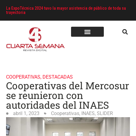
La ExpoTécnica 2024 tuvo la mayor asistencia de público de toda su
trayectoria
COOPERATIVAS
,
DESTACADAS
Cooperativas del Mercosur
se reunieron con
autoridades del INAES
abril 1, 2023
Cooperativas
,
INAES
,
SLIDER