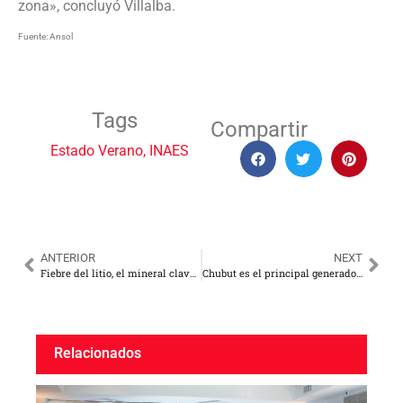
zona», concluyó Villalba.
Fuente: Ansol
Tags
Compartir
Estado Verano
,
INAES
ANTERIOR
NEXT
Fiebre del litio, el mineral clave del futuro
Chubut es el principal generador de energía eólica del país, produce casi el 40%
Relacionados