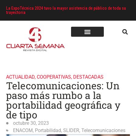
La ExpoTécnica 2024 tuvo la mayor asistencia de público de toda su
trayectoria
ACTUALIDAD
,
COOPERATIVAS
,
DESTACADAS
Telecomunicaciones: Un
paso más rumbo a la
portabilidad geográfica y
de tipo
octubre 30, 2023
ENACOM
,
Portabilidad
,
SLIDER
,
Telecomunicaciones