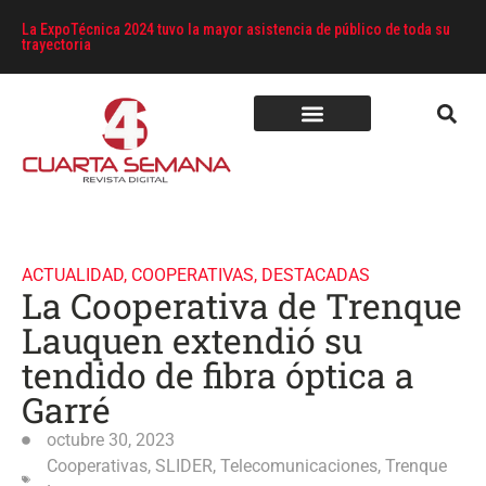
La ExpoTécnica 2024 tuvo la mayor asistencia de público de toda su
trayectoria
ACTUALIDAD
,
COOPERATIVAS
,
DESTACADAS
La Cooperativa de Trenque
Lauquen extendió su
tendido de fibra óptica a
Garré
octubre 30, 2023
Cooperativas
,
SLIDER
,
Telecomunicaciones
,
Trenque