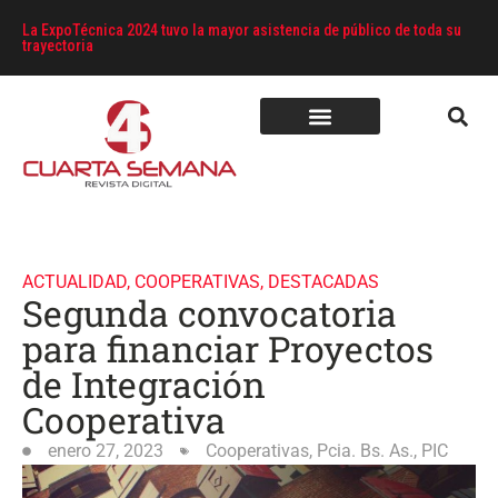
La ExpoTécnica 2024 tuvo la mayor asistencia de público de toda su
trayectoria
ACTUALIDAD
,
COOPERATIVAS
,
DESTACADAS
Segunda convocatoria
para financiar Proyectos
de Integración
Cooperativa
enero 27, 2023
Cooperativas
,
Pcia. Bs. As.
,
PIC