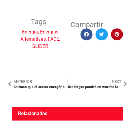
Tags
Compartir
Energía
,
Energías
Alternativas
,
FACE
,
SLIDER
ANTERIOR
NEXT
Estiman que el sector energético será este año, el de mayor demanda de alquiler de maquinarias
Río Negro pondrá en marcha la fibra óptica del Hidrógeno Verde
Relacionados