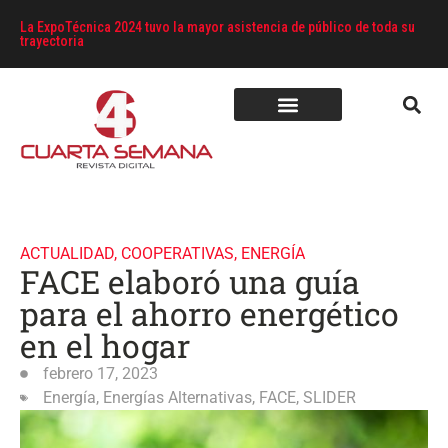
La ExpoTécnica 2024 tuvo la mayor asistencia de público de toda su
trayectoria
ACTUALIDAD
,
COOPERATIVAS
,
ENERGÍA
FACE elaboró una guía
para el ahorro energético
en el hogar
febrero 17, 2023
Energía
,
Energías Alternativas
,
FACE
,
SLIDER