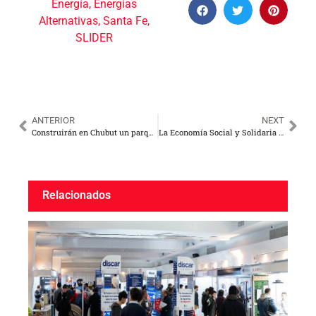
Energía
,
Energías
Alternativas
,
Santa Fe
,
SLIDER
ANTERIOR
NEXT
Construirán en Chubut un parque eólico a gran escala que producirá hidrógeno en Cerro Dragón
La Economía Social y Solidaria se proyecta hacia los objetivos de desarrollo sostenible
Relacionados