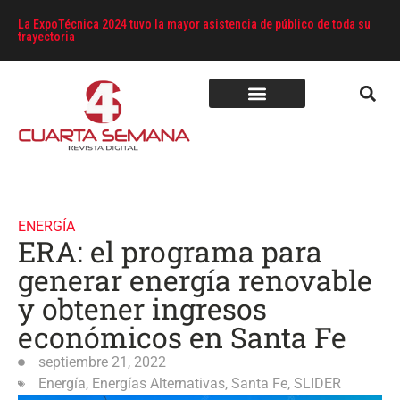
La ExpoTécnica 2024 tuvo la mayor asistencia de público de toda su
trayectoria
ENERGÍA
ERA: el programa para
generar energía renovable
y obtener ingresos
económicos en Santa Fe
septiembre 21, 2022
Energía
,
Energías Alternativas
,
Santa Fe
,
SLIDER