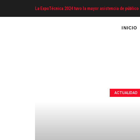
La ExpoTécnica 2024 tuvo la mayor asistencia de público 
INICIO
ACTUALIDAD