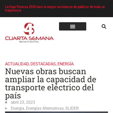
La ExpoTécnica 2024 tuvo la mayor asistencia de público de toda su
trayectoria
ACTUALIDAD
,
DESTACADAS
,
ENERGÍA
Nuevas obras buscan
ampliar la capacidad de
transporte eléctrico del
país
abril 23, 2023
Energía
,
Energías Alternativas
,
SLIDER