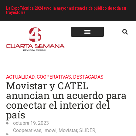
La ExpoTécnica 2024 tuvo la mayor asistencia de público de toda su
trayectoria
ACTUALIDAD
,
COOPERATIVAS
,
DESTACADAS
Movistar y CATEL
anuncian un acuerdo para
conectar el interior del
país
octubre 19, 2023
Cooperativas
,
Imowi
,
Movistar
,
SLIDER
,