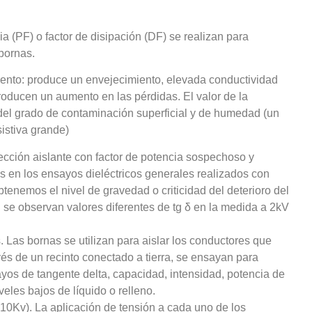
a (PF) o factor de disipación (DF) se realizan para
bornas.
iento: produce un envejecimiento, elevada conductividad
roducen un aumento en las pérdidas. El valor de la
 del grado de contaminación superficial y de humedad (un
sistiva grande)
ección aislante con factor de potencia sospechoso y
s en los ensayos dieléctricos generales realizados con
obtenemos el nivel de gravedad o criticidad del deterioro del
i se observan valores diferentes de tg δ en la medida a 2kV
 Las bornas se utilizan para aislar los conductores que
avés de un recinto conectado a tierra, se ensayan para
sayos de tangente delta, capacidad, intensidad, potencia de
veles bajos de líquido o relleno.
10Kv). La aplicación de tensión a cada uno de los