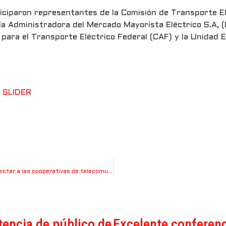
rticiparon representantes de la Comisión de Transporte E
ía Administradora del Mercado Mayorista Eléctrico S.A, (
 para el Transporte Eléctrico Federal (CAF) y la Unidad 
,
SLIDER
Por qué las diferencias entre Telecom, Telecentro y el Enacom puede afectar a las cooperativas de telecomunicaciones
tencia de público de
Excelente conferenc