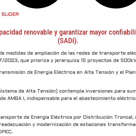
,
SLIDER
cidad renovable y garantizar mayor confiabili
(SADI).
de medidas de ampliación de las redes de transporte elé
7/2023, que prioriza y jerarquiza 15 proyectos de 500kV
ansmisión de Energía Eléctrica en Alta Tensión y el Pla
 Sistema de Alta Tensión) contempla inversiones para su
de AMBA I, indispensable para el abastecimiento eléctric
ransporte de Energía Eléctrica por Distribución Troncal
readecuación y modernización de estaciones transforma
DPEC.