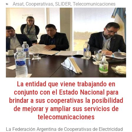
Arsat
,
Cooperativas
,
SLIDER
,
Telecomunicaciones
La entidad que viene trabajando en
conjunto con el Estado Nacional para
brindar a sus cooperativas la posibilidad
de mejorar y ampliar sus servicios de
telecomunicaciones
La Federación Argentina de Cooperativas de Electricidad