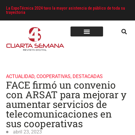
La ExpoTécnica 2024 tuvo la mayor asistencia de público de toda su
trayectoria
ACTUALIDAD
,
COOPERATIVAS
,
DESTACADAS
FACE firmó un convenio
con ARSAT para mejorar y
aumentar servicios de
telecomunicaciones en
sus cooperativas
abril 23, 2023