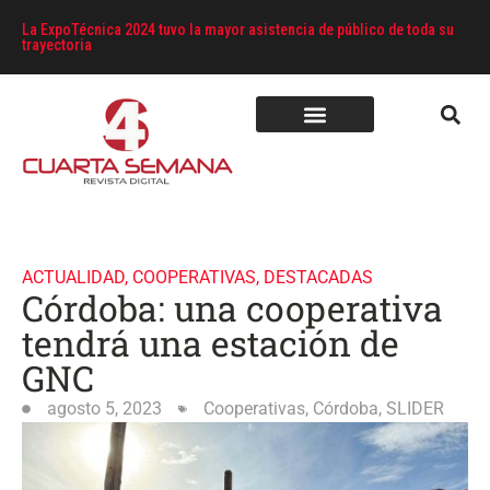
La ExpoTécnica 2024 tuvo la mayor asistencia de público de toda su
trayectoria
ACTUALIDAD
,
COOPERATIVAS
,
DESTACADAS
Córdoba: una cooperativa
tendrá una estación de
GNC
agosto 5, 2023
Cooperativas
,
Córdoba
,
SLIDER