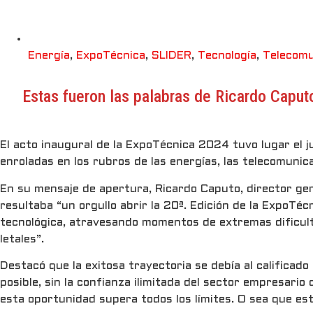
Energía
,
ExpoTécnica
,
SLIDER
,
Tecnología
,
Telecomu
Estas fueron las palabras de Ricardo Caput
El acto inaugural de la ExpoTécnica 2024 tuvo lugar el j
enroladas en los rubros de las energías, las telecomunic
En su mensaje de apertura, Ricardo Caputo, director gen
resultaba “un orgullo abrir la 20ª. Edición de la ExpoTéc
tecnológica, atravesando momentos de extremas dificulta
letales”.
Destacó que la exitosa trayectoria se debía al califica
posible, sin la confianza ilimitada del sector empresar
esta oportunidad supera todos los límites. O sea que es