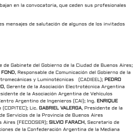
bajan en la convocatoria, que ceden sus profesionales
es mensajes de salutación de algunos de los invitados
fe de Gabinete del Gobierno de la Ciudad de Buenos Aires;
 FOND
, Responsable de Comunicación del Gobierno de la
lectromecánicas y Luminotécnicas (CADIEEL);
PEDRO
RO
, Gerente de la Asociación Electrotécnica Argentina
esidente de la Asociación Argentina de Vehículos
entro Argentino de Ingenieros (CAI); Ing.
ENRIQUE
n (COPITEC); Lic.
GABRIEL VALERGA
, Presidente de la
de Servicios de la Provincia de Buenos Aires
nos Aires (FECOOSER);
SILVIO FARACH
, Secretario de
iones de la Confederación Argentina de la Mediana