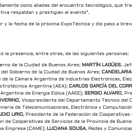
damente como aliadas del encuentro tecnológico, que tra
tiva respaldan y prestigian al evento”.
r y la fecha de la próxima ExpoTécnica y dio paso a brev
ó la presencia, entre otras, de las siguientes personas:
ierno de la Ciudad de Buenos Aires;
MARTÍN LAGÜES
, Je
s del Gobierno de la Ciudad de Buenos Aires;
CANDELARIA
e de la Cámara Argentina de Industrias Electrónicas, E
lectrotécnica Argentina (AEA);
CARLOS GARCÍA DEL COR
n Argentina de Energía Eólica (AAEE);
SERGIO ALVARO
, Pr
IVERINO
, Vicepresidenta del Departamento Técnico del C
geniería de Telecomunicaciones, Electrónica y Computació
UDIO URIO
, Presidente de la Federación de Cooperativas 
ión de Cooperativas de Servicios de la Provincia de Bue
ana Empresa (CAME);
LUCIANA SOUSA
, Redes y Comunicac