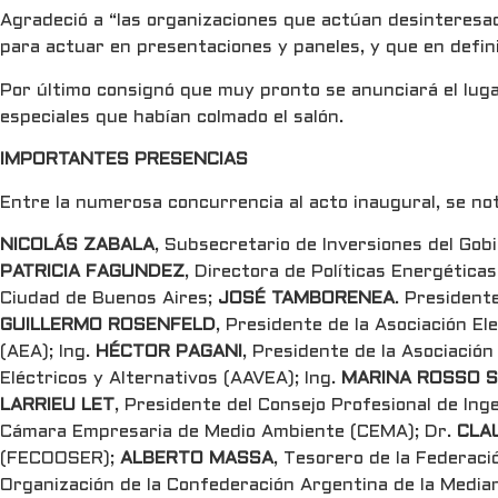
Agradeció a “las organizaciones que actúan desinteresa
para actuar en presentaciones y paneles, y que en defini
Por último consignó que muy pronto se anunciará el luga
especiales que habían colmado el salón.
IMPORTANTES PRESENCIAS
Entre la numerosa concurrencia al acto inaugural, se not
NICOLÁS ZABALA
, Subsecretario de Inversiones del Gob
PATRICIA FAGUNDEZ
, Directora de Políticas Energética
Ciudad de Buenos Aires;
JOSÉ TAMBORENEA
. President
GUILLERMO ROSENFELD
, Presidente de la Asociación E
(AEA); Ing.
HÉCTOR PAGANI
, Presidente de la Asociació
Eléctricos y Alternativos (AAVEA); Ing.
MARINA ROSSO S
LARRIEU LET
, Presidente del Consejo Profesional de In
Cámara Empresaria de Medio Ambiente (CEMA); Dr.
CLA
(FECOOSER);
ALBERTO MASSA
, Tesorero de la Federac
Organización de la Confederación Argentina de la Medi